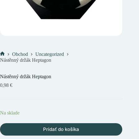
Obchod
Uncategorized
Domov
Nástěnný držák Heptagon
Nástěnný držák Heptagon
0,98
€
Na sklade
Pridať do košíka