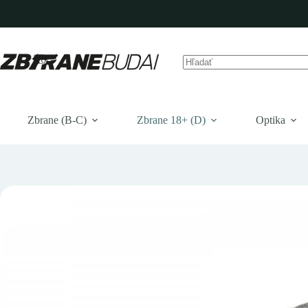
Prejsť
na
obsah
Žiadne
výsledky
Zbrane (B-C)
Zbrane 18+ (D)
Optika