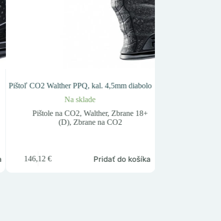
,
Pištoľ CO2 Walther PPQ, kal. 4,5mm diabolo
Bombička CO2 12g
Na sklade
Na
Pištole na CO2
,
Walther
,
Zbrane 18+
CO2 prísluš
(D)
,
Zbrane na CO2
Z
0,55
€
a
Pridať do košíka
146,12
€