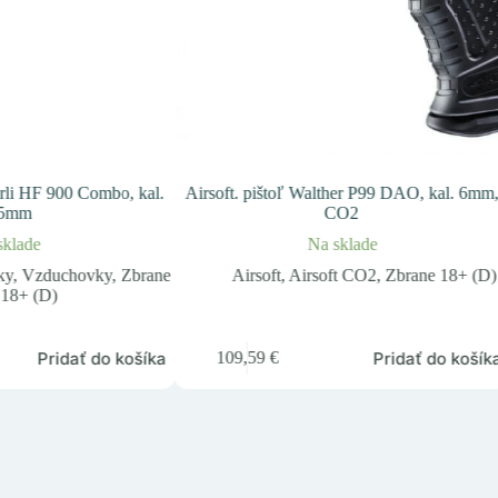
i HF 900 Combo, kal.
Airsoft. pištoľ Walther P99 DAO, kal. 6mm
,5mm
CO2
sklade
Na sklade
ky
,
Vzduchovky
,
Zbrane
Airsoft
,
Airsoft CO2
,
Zbrane 18+ (D)
18+ (D)
Pridať do košíka
Pridať do košík
109,59
€