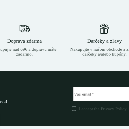
Doprava zdarma
Darčeky a zľavy
upujte nad 69€ a dopravu máte
Nakupujte v našom obchode a zí
zadarmo.
darčeky a/alebo kupóny.
ľavu!
I accept the
Privacy Policy