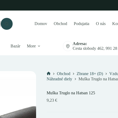
Domov
Obchod
Podujatia
O nás
Kon
Adresa:
Bazár
More
Cesta slobody 462, 991 28
Obchod
Zbrane 18+ (D)
Vzdu
Domov
Náhradné diely
Muška Truglo na Hatsa
Muška Truglo na Hatsan 125
9,23
€