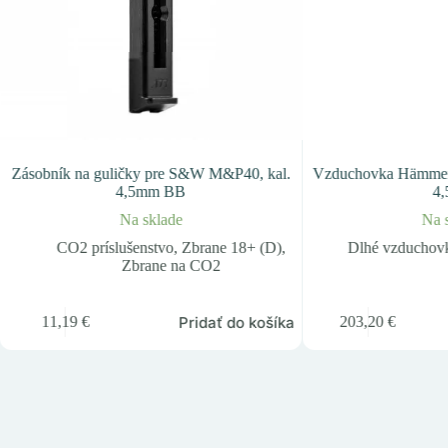
Zásobník na guličky pre S&W M&P40, kal.
Vzduchovka Hämmerl
4,5mm BB
4
Na sklade
Na 
CO2 príslušenstvo
,
Zbrane 18+ (D)
,
Dlhé vzduchov
Zbrane na CO2
Pridať do košíka
11,19
€
203,20
€