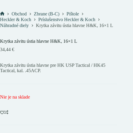
Obchod
Zbrane (B-C)
Pištole
Domov
Heckler & Koch
Príslušenstvo Heckler & Koch
Náhradné diely
Krytka závitu ústia hlavne H&K, 16×1 L
Krytka závitu ústia hlavne H&K, 16×1 L
34,44
€
Krytka závitu ústia hlavne pre HK USP Tactical / HK45
Tactical, kal. .45ACP.
Nie je na sklade