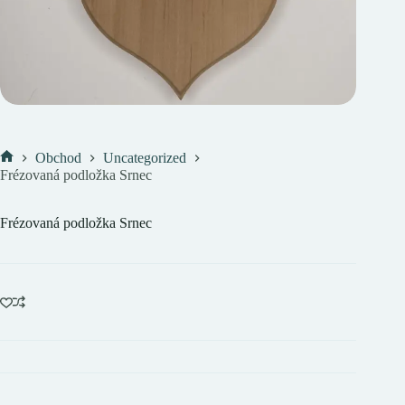
Obchod
Uncategorized
Domov
Frézovaná podložka Srnec
Frézovaná podložka Srnec