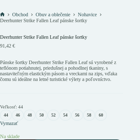
Obchod
Obuv a oblečenie
Nohavice
Domov
Deerhunter Strike Fallen Leaf pánske šortky
Deerhunter Strike Fallen Leaf pánske šortky
91,42
€
Pánske šortky Deerhunter Strike Fallen Leaf sú vyrobené z
teflónom potiahnutej, priedušnej a pohodlnej tkaniny, s
nastaviteľným elastickým pásom a vreckami na zips, vďaka
čomu sú ideálne na letné turistické výlety a poľovníctvo.
Veľkosť
: 44
44
46
48
50
52
54
56
58
60
Vymazať
Na sklade