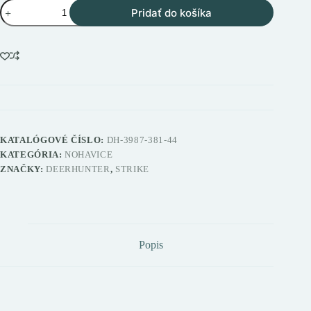
množstvo
Pridať do košíka
Deerhunter
Strike
Fallen
Leaf
pánske
šortky
KATALÓGOVÉ ČÍSLO:
DH-3987-381-44
KATEGÓRIA:
NOHAVICE
ZNAČKY:
DEERHUNTER
,
STRIKE
Popis