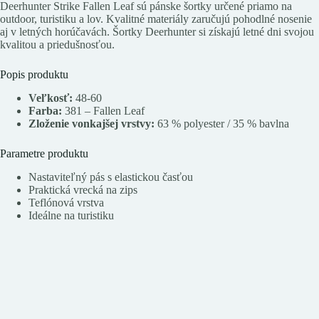
Deerhunter Strike Fallen Leaf sú pánske šortky určené priamo na
outdoor, turistiku a lov. Kvalitné materiály zaručujú pohodlné nosenie
aj v letných horúčavách. Šortky Deerhunter si získajú letné dni svojou
kvalitou a priedušnosťou.
Popis produktu
Veľkosť:
48-60
Farba:
381 – Fallen Leaf
Zloženie vonkajšej vrstvy:
63 % polyester / 35 % bavlna
Parametre produktu
Nastaviteľný pás s elastickou časťou
Praktická vrecká na zips
Teflónová vrstva
Ideálne na turistiku