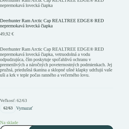
Deerhunter Ram Arctic Cap REALTREE EDGE® RED
nepremokavá lovecká čiapka
Deerhunter Ram Arctic Cap REALTREE EDGE® RED
nepremokavá lovecká čiapka
49,92
€
Deerhunter Ram Arctic Cap REALTREE EDGE® RED
nepremokavá lovecká čiapka, vetruodolná a vodu
odpudzujúca, čím poskytuje spoľahlivú ochranu v
premenlivých a náročných poveternostných podmienkach. Jej
pružná, priedušná tkanina a sklopné ušné klapky udržujú vaše
uši a krk v teple počas ranného a večerného lovu.
Veľkosť
: 62/63
Vymazať
62/63
Na sklade
množstvo