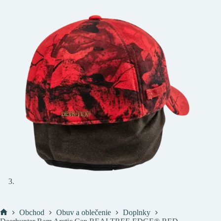
Obchod
Obuv a oblečenie
Doplnky
Domov