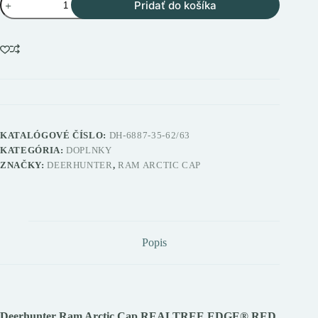
Pridať do košíka
Deerhunter
Ram
Arctic
Cap
REALTREE
EDGE®
RED
nepremokavá
lovecká
čiapka
KATALÓGOVÉ ČÍSLO:
DH-6887-35-62/63
KATEGÓRIA:
DOPLNKY
ZNAČKY:
DEERHUNTER
,
RAM ARCTIC CAP
Popis
Deerhunter Ram Arctic Cap REALTREE EDGE® RED