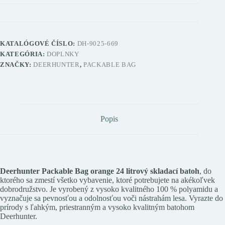
skladací
batoh
KATALÓGOVÉ ČÍSLO:
DH-9025-669
KATEGÓRIA:
DOPLNKY
ZNAČKY:
DEERHUNTER
,
PACKABLE BAG
Popis
Deerhunter Packable Bag orange 24 litrový skladací batoh
, do
ktorého sa zmestí všetko vybavenie, ktoré potrebujete na akékoľvek
dobrodružstvo. Je vyrobený z vysoko kvalitného 100 % polyamidu a
vyznačuje sa pevnosťou a odolnosťou voči nástrahám lesa. Vyrazte do
prírody s ľahkým, priestranným a vysoko kvalitným batohom
Deerhunter.