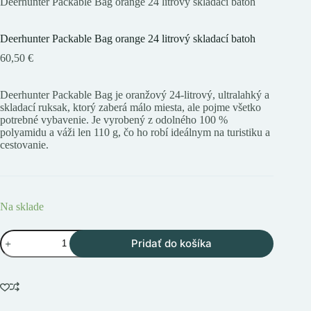
Deerhunter Packable Bag orange 24 litrový skladací batoh
Deerhunter Packable Bag orange 24 litrový skladací batoh
60,50
€
Deerhunter Packable Bag je oranžový 24-litrový, ultralahký a
skladací ruksak, ktorý zaberá málo miesta, ale pojme všetko
potrebné vybavenie. Je vyrobený z odolného 100 %
polyamidu a váži len 110 g, čo ho robí ideálnym na turistiku a
cestovanie.
Na sklade
množstvo
Pridať do košíka
Deerhunter
Packable
Bag
orange
24
litrový