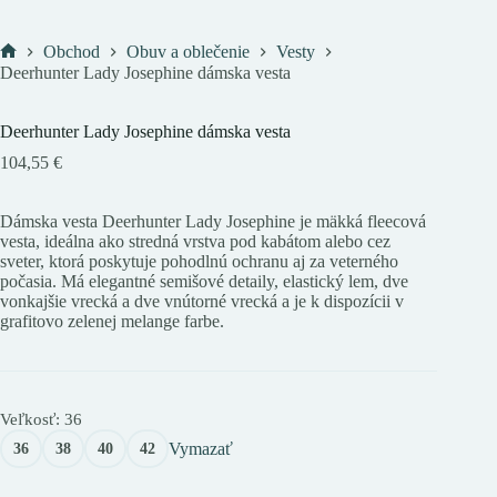
Obchod
Obuv a oblečenie
Vesty
Domov
Deerhunter Lady Josephine dámska vesta
Deerhunter Lady Josephine dámska vesta
104,55
€
Dámska vesta Deerhunter Lady Josephine je mäkká fleecová
vesta, ideálna ako stredná vrstva pod kabátom alebo cez
sveter, ktorá poskytuje pohodlnú ochranu aj za veterného
počasia. Má elegantné semišové detaily, elastický lem, dve
vonkajšie vrecká a dve vnútorné vrecká a je k dispozícii v
grafitovo zelenej melange farbe.
Veľkosť
: 36
Vymazať
36
38
40
42