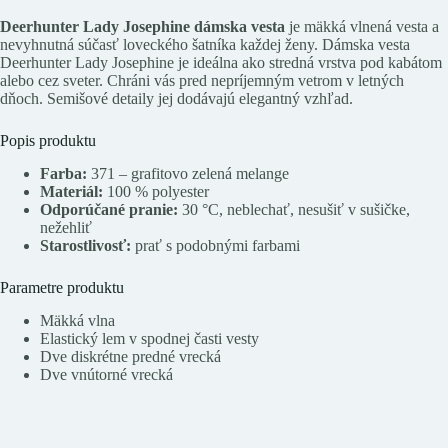
Deerhunter Lady Josephine dámska vesta
je mäkká vlnená vesta a
nevyhnutná súčasť loveckého šatníka každej ženy. Dámska vesta
Deerhunter Lady Josephine je ideálna ako stredná vrstva pod kabátom
alebo cez sveter. Chráni vás pred nepríjemným vetrom v letných
dňoch. Semišové detaily jej dodávajú elegantný vzhľad.
Popis produktu
Farba:
371 – grafitovo zelená melange
Materiál:
100 % polyester
Odporúčané pranie:
30 °C, neblechať, nesušiť v sušičke,
nežehliť
Starostlivosť:
prať s podobnými farbami
Parametre produktu
Mäkká vlna
Elastický lem v spodnej časti vesty
Dve diskrétne predné vrecká
Dve vnútorné vrecká