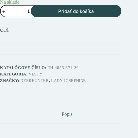
Na sklade
množstvo
Pridať do košíka
Deerhunter
Lady
Josephine
dámska
vesta
KATALÓGOVÉ ČÍSLO:
DH-4053-371-36
KATEGÓRIA:
VESTY
ZNAČKY:
DEERHUNTER
,
LADY JOSEPHINE
Popis