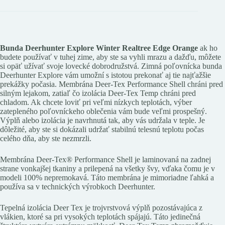
Bunda Deerhunter Explore Winter Realtree Edge Orange
ak ho
budete používať v tuhej zime, aby ste sa vyhli mrazu a dažďu, môžete
si opäť užívať svoje lovecké dobrodružstvá. Zimná poľovnícka bunda
Deerhunter Explore vám umožní s istotou prekonať aj tie najťažšie
prekážky počasia. Membrána Deer-Tex Performance Shell chráni pred
silným lejakom, zatiaľ čo izolácia Deer-Tex Temp chráni pred
chladom. Ak chcete loviť pri veľmi nízkych teplotách, výber
zatepleného poľovníckeho oblečenia vám bude veľmi prospešný.
Výplň alebo izolácia je navrhnutá tak, aby vás udržala v teple. Je
dôležité, aby ste si dokázali udržať stabilnú telesnú teplotu počas
celého dňa, aby ste nezmrzli.
Membrána Deer-Tex® Performance Shell je laminovaná na zadnej
strane vonkajšej tkaniny a prilepená na všetky švy, vďaka čomu je v
modeli 100% nepremokavá. Táto membrána je mimoriadne ľahká a
používa sa v technických výrobkoch Deerhunter.
Tepelná izolácia Deer Tex je trojvrstvová výplň pozostávajúca z
vlákien, ktoré sa pri vysokých teplotách spájajú. Táto jedinečná