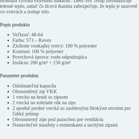
štruktúra vytvára extrémnu mäkkosť. Deer-Tex Temp zhromažďuje
telesné teplo, zatiaľ čo lícová tkanina zabezpečuje, že teplo je uzavreté
vo vrstvách a izoluje telo.
Popis produktu
Veľkosť: 48-64
Farba: 573 – Raven
Zloženie vonkajšej vrstvy: 100 % polyester
Kontrast: 100 % polyester
Povrchová úprava: vodu odpudzujúca
Izolácia: 200 g/m² + 150 g/m²
Parametre produktu
Odnímateľná kapucňa
Obousměrný zip YKK
1 vrecko na hrudi so zipsom
2 vrecká na zohriatie rúk na zips
2 spodné predné vrecká so zaoblenými širokými otvormi pre
ľahký prístup
Obousmerný zips pod pazuchou pre ventiláciu
Nastaviteľné manžety s remienkami a suchými zipsmi