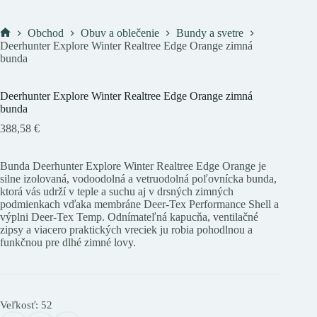
Obchod
Obuv a oblečenie
Bundy a svetre
Domov
Deerhunter Explore Winter Realtree Edge Orange zimná
bunda
Deerhunter Explore Winter Realtree Edge Orange zimná
bunda
388,58
€
Bunda Deerhunter Explore Winter Realtree Edge Orange je
silne izolovaná, vodoodolná a vetruodolná poľovnícka bunda,
ktorá vás udrží v teple a suchu aj v drsných zimných
podmienkach vďaka membráne Deer-Tex Performance Shell a
výplni Deer-Tex Temp. Odnímateľná kapucňa, ventilačné
zipsy a viacero praktických vreciek ju robia pohodlnou a
funkčnou pre dlhé zimné lovy.
Veľkosť
: 52