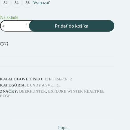
Vymazať
52
54
56
Na sklade
množstvo
Pridať do košíka
Deerhunter
Explore
Winter
Realtree
Edge
Orange
zimná
bunda
KATALÓGOVÉ ČÍSLO:
DH-5824-73-52
KATEGÓRIA:
BUNDY A SVETRE
ZNAČKY:
DEERHUNTER
,
EXPLORE WINTER REALTREE
EDGE
Popis