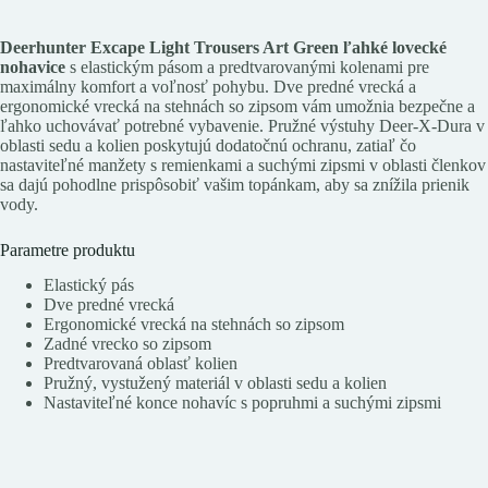
Deerhunter Excape Light Trousers Art Green ľahké lovecké
nohavice
s elastickým pásom a predtvarovanými kolenami pre
maximálny komfort a voľnosť pohybu. Dve predné vrecká a
ergonomické vrecká na stehnách so zipsom vám umožnia bezpečne a
ľahko uchovávať potrebné vybavenie. Pružné výstuhy Deer-X-Dura v
oblasti sedu a kolien poskytujú dodatočnú ochranu, zatiaľ čo
nastaviteľné manžety s remienkami a suchými zipsmi v oblasti členkov
sa dajú pohodlne prispôsobiť vašim topánkam, aby sa znížila prienik
vody.
Parametre produktu
Elastický pás
Dve predné vrecká
Ergonomické vrecká na stehnách so zipsom
Zadné vrecko so zipsom
Predtvarovaná oblasť kolien
Pružný, vystužený materiál v oblasti sedu a kolien
Nastaviteľné konce nohavíc s popruhmi a suchými zipsmi