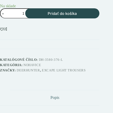
Na sklade
množstvo
Pridať do košíka
Deerhunter
Excape
Light
Trousers
Art
Green
ľahké
lovecké
nohavice
KATALÓGOVÉ ČÍSLO:
DH-3580-376-L
KATEGÓRIA:
NOHAVICE
ZNAČKY:
DEERHUNTER
,
EXCAPE LIGHT TROUSERS
Popis