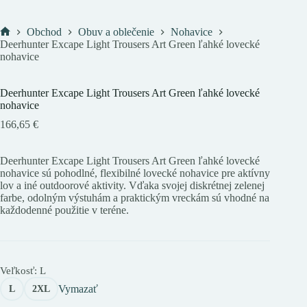
Obchod
Obuv a oblečenie
Nohavice
Domov
Deerhunter Excape Light Trousers Art Green ľahké lovecké
nohavice
Deerhunter Excape Light Trousers Art Green ľahké lovecké
nohavice
166,65
€
Deerhunter Excape Light Trousers Art Green ľahké lovecké
nohavice sú pohodlné, flexibilné lovecké nohavice pre aktívny
lov a iné outdoorové aktivity. Vďaka svojej diskrétnej zelenej
farbe, odolným výstuhám a praktickým vreckám sú vhodné na
každodenné použitie v teréne.
Veľkosť
: L
Vymazať
L
2XL