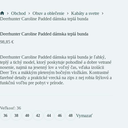
Obchod
Obuv a oblečenie
Kabáty a svetre
Domov
Deerhunter Caroline Padded dámska teplá bunda
Deerhunter Caroline Padded dámska teplá bunda
98,85
€
Deerhunter Caroline Padded dámska teplá bunda je ľahký,
teplý a tichý model, ktorý poskytuje pohodlné a dobre vetrané
nosenie, najmä na jesenný lov a voľný čas, vďaka izolácii
Deer Tex a mäkkým pleteným bočným vložkám. Kontrastné
farebné detaily a praktické vrecká na zips z nej robia štýlovú a
funkčnú voľbu pre pobyt v prírode.
Veľkosť
: 36
Vymazať
36
38
40
42
44
46
48