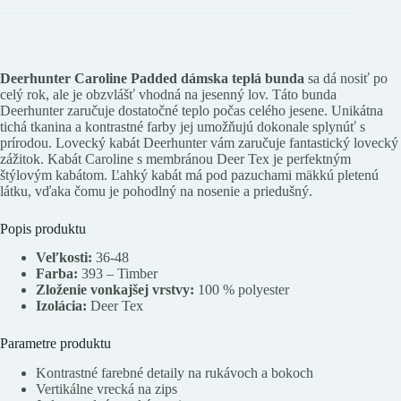
Deerhunter Caroline Padded dámska teplá bunda
sa dá nosiť po
celý rok, ale je obzvlášť vhodná na jesenný lov. Táto bunda
Deerhunter zaručuje dostatočné teplo počas celého jesene. Unikátna
tichá tkanina a kontrastné farby jej umožňujú dokonale splynúť s
prírodou. Lovecký kabát Deerhunter vám zaručuje fantastický lovecký
zážitok. Kabát Caroline s membránou Deer Tex je perfektným
štýlovým kabátom. Ľahký kabát má pod pazuchami mäkkú pletenú
látku, vďaka čomu je pohodlný na nosenie a priedušný.
Popis produktu
Veľkosti:
36-48
Farba:
393 – Timber
Zloženie vonkajšej vrstvy:
100 % polyester
Izolácia:
Deer Tex
Parametre produktu
Kontrastné farebné detaily na rukávoch a bokoch
Vertikálne vrecká na zips