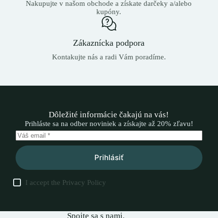
Nakupujte v našom obchode a získate darčeky a/alebo
kupóny.
Zákaznícka podpora
Kontakujte nás a radi Vám poradíme.
Dôležité informácie čakajú na vás!
Prihláste sa na odber noviniek a získajte až 20% zľavu!
Prihlásiť
I accept the
Privacy Policy
Spojte sa s nami.