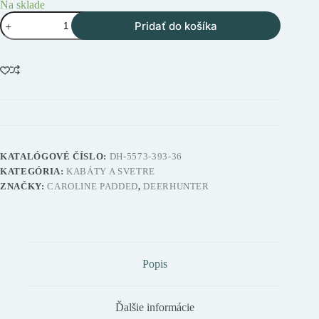
Na sklade
množstvo
Pridať do košíka
Deerhunter
Caroline
Padded
dámska
teplá
bunda
KATALÓGOVÉ ČÍSLO:
DH-5573-393-36
KATEGÓRIA:
KABÁTY A SVETRE
ZNAČKY:
CAROLINE PADDED
,
DEERHUNTER
Popis
Ďalšie informácie