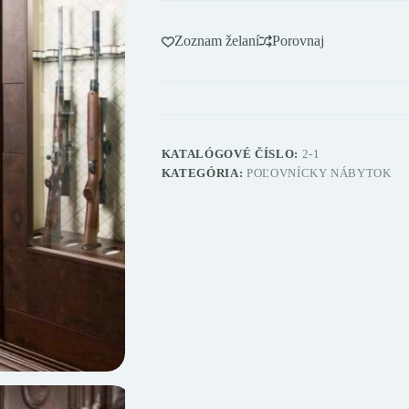
Zoznam želaní
Porovnaj
KATALÓGOVÉ ČÍSLO:
2-1
KATEGÓRIA:
POĽOVNÍCKY NÁBYTOK