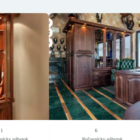
6
Poľovnícky nábytok
Poľovn