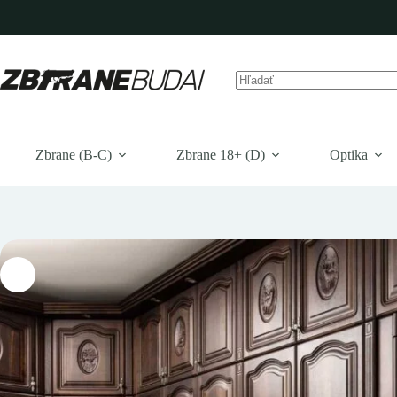
Prejsť
na
obsah
Žiadne
výsledky
Zbrane (B-C)
Zbrane 18+ (D)
Optika