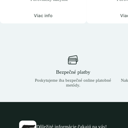
nfo
Viac info
Bezpečné platby
Poskytujeme iba bezpečné online platobné
Nak
metódy.
Dôležité informácie čakajú na vás!