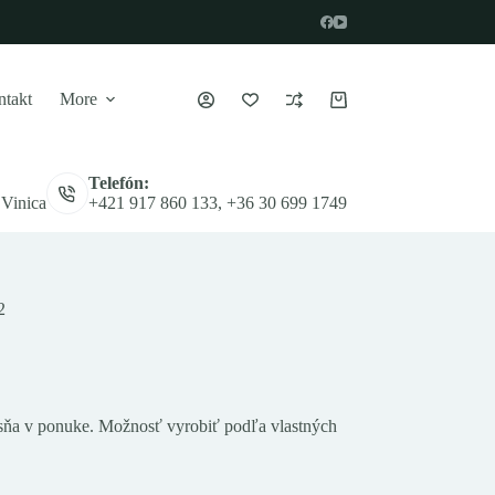
takt
More
Nákupný
košík
Telefón:
 Vinica
+421 917 860 133, +36 30 699 1749
2
esňa v ponuke. Možnosť vyrobiť podľa vlastných