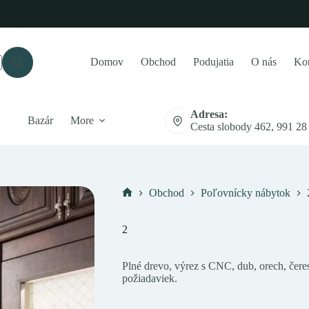
Domov
Obchod
Podujatia
O nás
Kon
Adresa:
Bazár
More
Cesta slobody 462, 991 28
Obchod
Poľovnícky nábytok
Domov
2
Plné drevo, výrez s CNC, dub, orech, čer
požiadaviek.