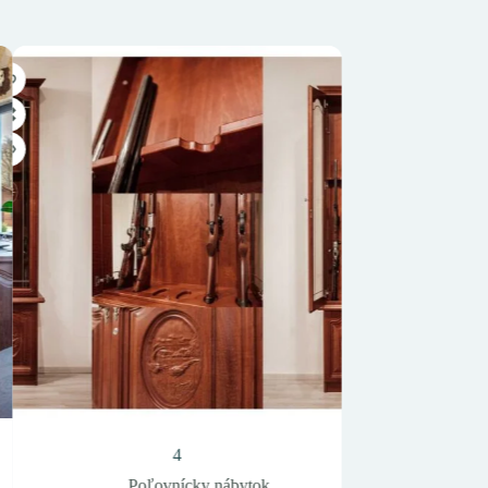
4
3
ícky nábytok
Poľovnícky nábytok