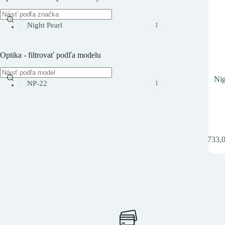
Night Pearl
1
Optika - filtrovať podľa modelu
Nig
NP-22
1
2 733,