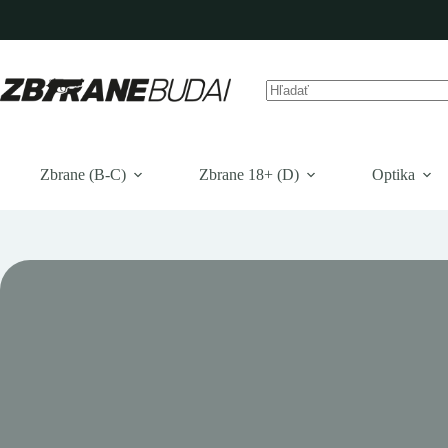
Prejsť
na
obsah
Žiadne
výsledky
Zbrane (B-C)
Zbrane 18+ (D)
Optika