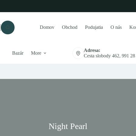
Domov
Obchod
Podujatia
O nás
Kon
Adresa:
Bazár
More
Cesta slobody 462, 991 28
Night Pearl