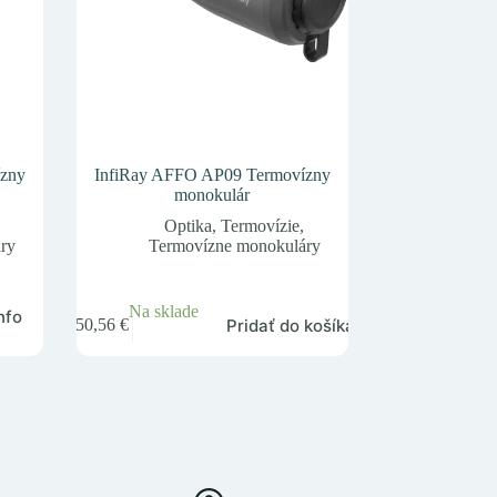
ízny
InfiRay AFFO AP09 Termovízny
monokulár
Optika
,
Termovízie
,
ry
Termovízne monokuláry
Na sklade
nfo
Pridať do košíka
550,56
€