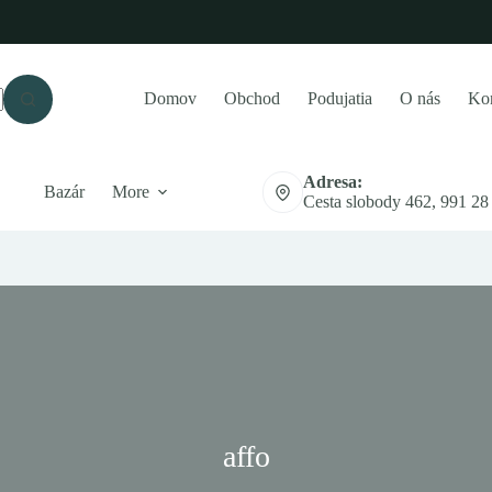
Domov
Obchod
Podujatia
O nás
Kon
Adresa:
Bazár
More
Cesta slobody 462, 991 28
affo