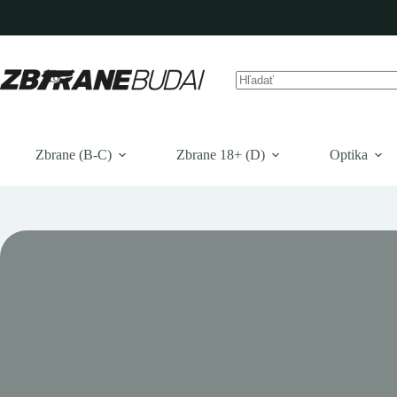
Prejsť
na
obsah
Žiadne
výsledky
Zbrane (B-C)
Zbrane 18+ (D)
Optika