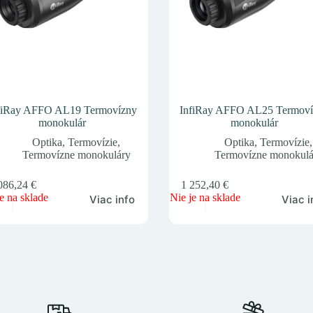
fiRay AFFO AL19 Termovízny
InfiRay AFFO AL25 Termov
monokulár
monokulár
Optika
,
Termovízie
,
Optika
,
Termovízie
,
Termovízne monokuláry
Termovízne monokulá
086,24
€
1 252,40
€
e na sklade
Nie je na sklade
Viac info
Viac i