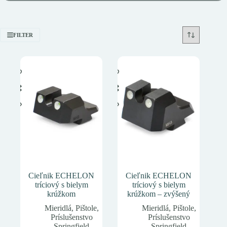
FILTER
Cieľnik ECHELON
Cieľnik ECHELON
tríciový s bielym
tríciový s bielym
krúžkom
krúžkom – zvýšený
Mieridlá
,
Pištole
,
Mieridlá
,
Pištole
,
Príslušenstvo
Príslušenstvo
Springfield
Springfield