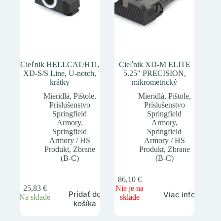
Cieľnik HELLCAT/H11,
Cieľnik XD-M ELITE
XD-S/S Line, U-notch,
5.25″ PRECISION,
krátky
mikrometrický
Mieridlá
,
Pištole
,
Mieridlá
,
Pištole
,
Príslušenstvo
Príslušenstvo
Springfield
Springfield
Armory
,
Armory
,
Springfield
Springfield
Armory / HS
Armory / HS
Produkt
,
Zbrane
Produkt
,
Zbrane
(B-C)
(B-C)
86,10
€
25,83
€
Nie je na
Pridať do
Viac info
Na sklade
sklade
košíka