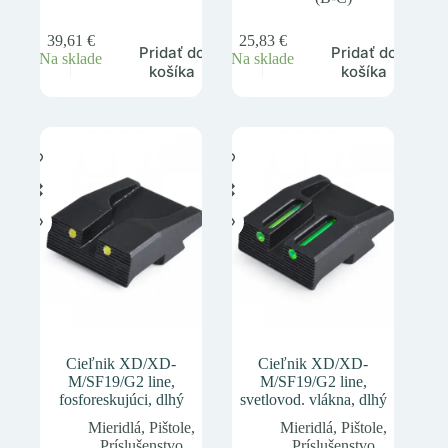
39,61
€
25,83
€
Pridať do
Pridať do
Na sklade
Na sklade
košíka
košíka
Cieľnik XD/XD-
Cieľnik XD/XD-
M/SF19/G2 line,
M/SF19/G2 line,
fosforeskujúci, dlhý
svetlovod. vlákna, dlhý
Mieridlá
,
Pištole
,
Mieridlá
,
Pištole
,
Príslušenstvo
Príslušenstvo