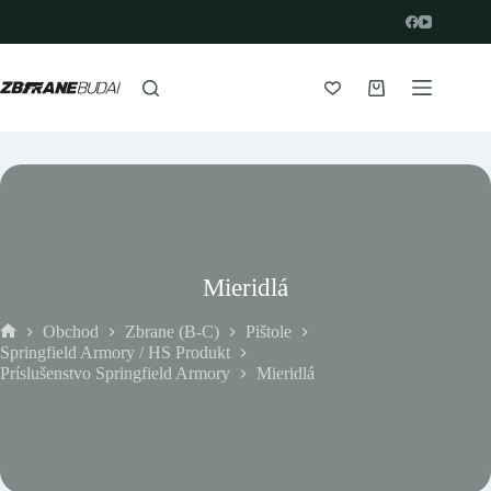
Prejsť
na
obsah
Nákupný
košík
Mieridlá
Obchod
Zbrane (B-C)
Pištole
Domov
Springfield Armory / HS Produkt
Príslušenstvo Springfield Armory
Mieridlá