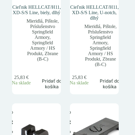
Cieľnik HELLCAT/H11,
Cieľnik HELLCAT/H11,
XD-S/S Line, biely, dlhý
XD-S/S Line, U-notch,
dlhý
Mieridlá
,
Pištole
,
Príslušenstvo
Mieridlá
,
Pištole
,
Springfield
Príslušenstvo
Armory
,
Springfield
Springfield
Armory
,
Armory / HS
Springfield
Produkt
,
Zbrane
Armory / HS
(B-C)
Produkt
,
Zbrane
(B-C)
25,83
€
25,83
€
Pridať do
Pridať do
Na sklade
Na sklade
košíka
košíka