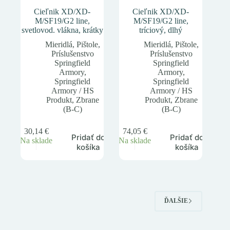
Cieľnik XD/XD-
Cieľnik XD/XD-
M/SF19/G2 line,
M/SF19/G2 line,
svetlovod. vlákna, krátky
tríciový, dlhý
Mieridlá
,
Pištole
,
Mieridlá
,
Pištole
,
Príslušenstvo
Príslušenstvo
Springfield
Springfield
Armory
,
Armory
,
Springfield
Springfield
Armory / HS
Armory / HS
Produkt
,
Zbrane
Produkt
,
Zbrane
(B-C)
(B-C)
30,14
€
74,05
€
Pridať do
Pridať do
Na sklade
Na sklade
košíka
košíka
ĎALŠIE