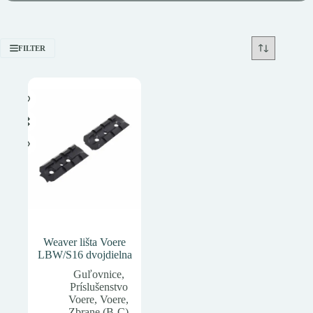
FILTER
Weaver lišta Voere
LBW/S16 dvojdielna
Guľovnice
,
Príslušenstvo
Voere
,
Voere
,
Zbrane (B-C)