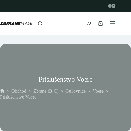
Prejsť
na
obsah
Nákupný
košík
Príslušenstvo Voere
Obchod
Zbrane (B-C)
Guľovnice
Voere
Domov
Príslušenstvo Voere