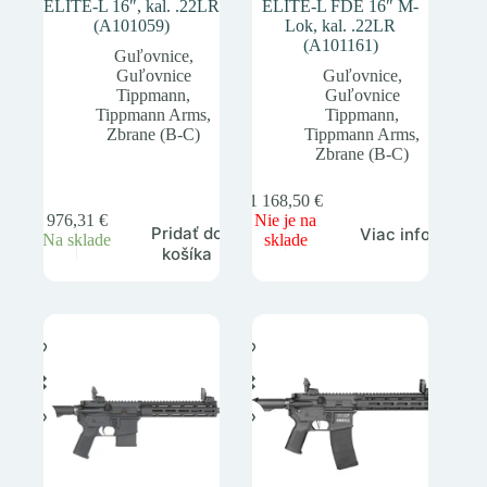
ELITE-L 16″, kal. .22LR
ELITE-L FDE 16″ M-
(A101059)
Lok, kal. .22LR
(A101161)
Guľovnice
,
Guľovnice
Guľovnice
,
Tippmann
,
Guľovnice
Tippmann Arms
,
Tippmann
,
Zbrane (B-C)
Tippmann Arms
,
Zbrane (B-C)
1 168,50
€
976,31
€
Nie je na
Pridať do
Viac info
Na sklade
sklade
košíka