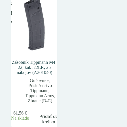
Zásobník Tippmann M4-
22, kal. .22LR, 25
nábojov (A201040)
Guľovnice
,
Príslušenstvo
Tippmann
,
Tippmann Arms
,
Zbrane (B-C)
61,56
€
Pridať do
Na sklade
košíka