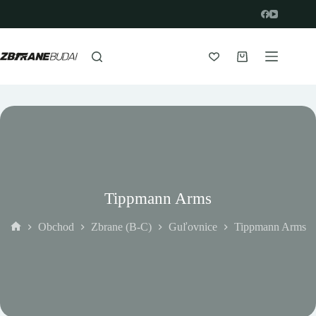
Prejsť
na
obsah
Nákupný
košík
Tippmann Arms
Obchod
Zbrane (B-C)
Guľovnice
Tippmann Arms
Domov