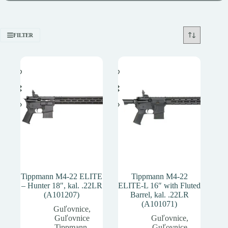
FILTER
Tippmann M4-22 ELITE
Tippmann M4-22
– Hunter 18″, kal. .22LR
ELITE-L 16″ with Fluted
(A101207)
Barrel, kal. .22LR
(A101071)
Guľovnice
,
Guľovnice
Guľovnice
,
Tippmann
,
Guľovnice