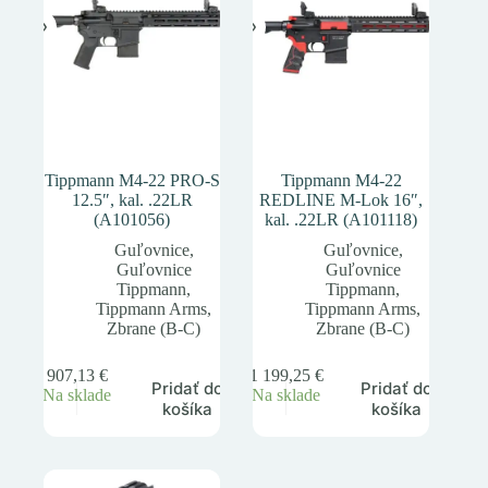
Tippmann M4-22 PRO-S
Tippmann M4-22
12.5″, kal. .22LR
REDLINE M-Lok 16″,
(A101056)
kal. .22LR (A101118)
Guľovnice
,
Guľovnice
,
Guľovnice
Guľovnice
Tippmann
,
Tippmann
,
Tippmann Arms
,
Tippmann Arms
,
Zbrane (B-C)
Zbrane (B-C)
907,13
€
1 199,25
€
Pridať do
Pridať do
Na sklade
Na sklade
košíka
košíka