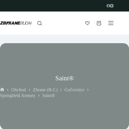
Prejsť
na
obsah
Nákupný
košík
Saint®
Obchod
Zbrane (B-C)
Guľovnice
Domov
Springfield Armory
Saint®