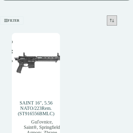
FILTER
SAINT 16″, 5.56
NATO/223Rem.
(ST916556BMLC)
Guľovnice
,
Saint®
,
Springfield
Armory
,
Zbrane