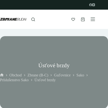
Prejsť
na
obsah
Nákupný
košík
Úsťové brzdy
Obchod
Zbrane (B-C)
Guľovnice
Sako
Domov
Príslušenstvo Sako
Úsťové brzdy