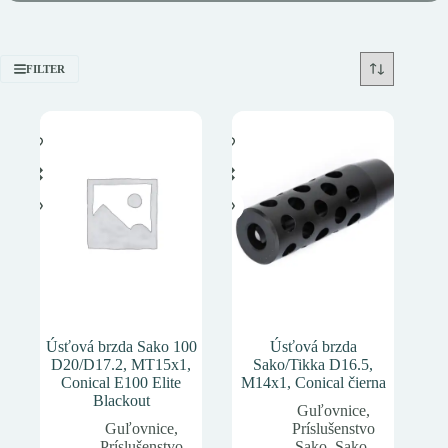
FILTER
Úsťová brzda Sako 100
Úsťová brzda
D20/D17.2, MT15x1,
Sako/Tikka D16.5,
Conical E100 Elite
M14x1, Conical čierna
Blackout
Guľovnice
,
Guľovnice
,
Príslušenstvo
Príslušenstvo
Sako
,
Sako
,