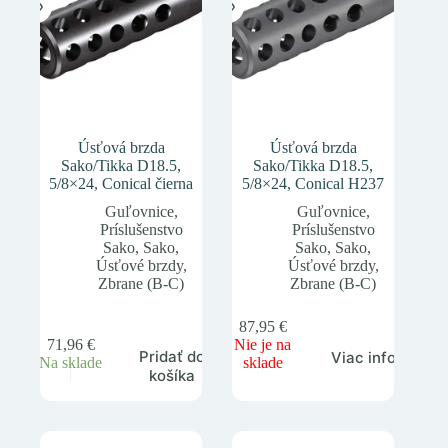
Úsťová brzda
Úsťová brzda
Sako/Tikka D18.5,
Sako/Tikka D18.5,
5/8×24, Conical čierna
5/8×24, Conical H237
Guľovnice
,
Guľovnice
,
Príslušenstvo
Príslušenstvo
Sako
,
Sako
,
Sako
,
Sako
,
Úsťové brzdy
,
Úsťové brzdy
,
Zbrane (B-C)
Zbrane (B-C)
87,95
€
71,96
€
Nie je na
Pridať do
Viac info
Na sklade
sklade
košíka