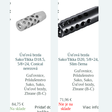
Úsťová brzda
Úsťová brzda
Sako/Tikka D18.5,
Sako/Tikka D20, 5/8×24,
5/8×24, Conical
Slim čierna
nerezová
Guľovnice
,
Guľovnice
,
Príslušenstvo
Príslušenstvo
Sako
,
Sako
,
Sako
,
Sako
,
Úsťové brzdy
,
Úsťové brzdy
,
Zbrane (B-C)
Zbrane (B-C)
71,96
€
84,75
€
Nie je na
Pridať do
Viac info
Na sklade
sklade
košíka