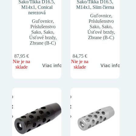
Sako/Tikka D16.5,
Sako/Tikka D16.5,
M14x1, Conical
M14x1, Slim čierna
nerezová
Guľovnice
,
Guľovnice
,
Príslušenstvo
Príslušenstvo
Sako
,
Sako
,
Sako
,
Sako
,
Úsťové brzdy
,
Úsťové brzdy
,
Zbrane (B-C)
Zbrane (B-C)
87,95
€
84,75
€
Nie je na
Nie je na
Viac info
Viac info
sklade
sklade