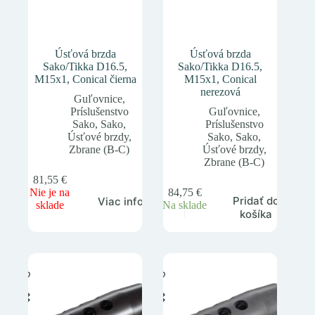
Úsťová brzda
Úsťová brzda
Sako/Tikka D16.5,
Sako/Tikka D16.5,
M15x1, Conical čierna
M15x1, Conical
nerezová
Guľovnice
,
Príslušenstvo
Guľovnice
,
Sako
,
Sako
,
Príslušenstvo
Úsťové brzdy
,
Sako
,
Sako
,
Zbrane (B-C)
Úsťové brzdy
,
Zbrane (B-C)
81,55
€
Nie je na
84,75
€
Pridať do
Viac info
sklade
Na sklade
košíka