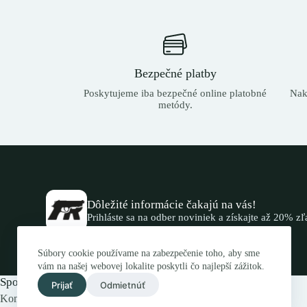
Bezpečné platby
Poskytujeme iba bezpečné online platobné
Nak
metódy.
Dôležité informácie čakajú na vás!
Prihláste sa na odber noviniek a získajte až 20% z
Súbory cookie používame na zabezpečenie toho, aby sme
vám na našej webovej lokalite poskytli čo najlepší zážitok.
Spojte sa s nami.
Prijať
Odmietnúť
Kontaktujte nás elektronicky alebo navštívte náš obchod.