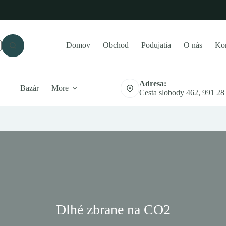
Domov
Obchod
Podujatia
O nás
Kon
Adresa:
Bazár
More
Cesta slobody 462, 991 28
Dlhé zbrane na CO2