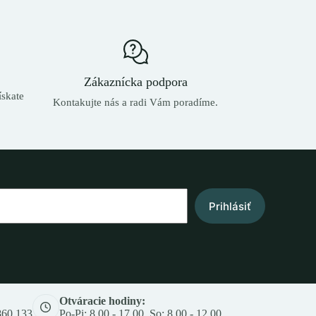
Zákaznícka podpora
skate
Kontakujte nás a radi Vám poradíme.
Prihlásiť
Otváracie hodiny:
860 133
Po-Pi: 8.00 - 17.00, So: 8.00 - 12.00