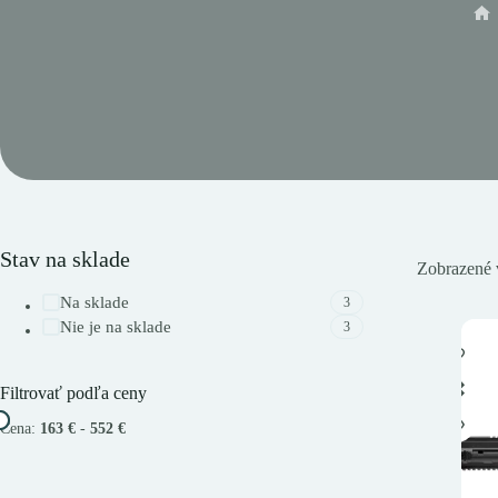
Do
Stav na sklade
Zobrazené 
Na sklade
3
Nie je na sklade
3
Filtrovať podľa ceny
Cena:
163 €
-
552 €