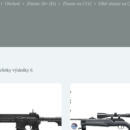
Obchod
Zbrane 18+ (D)
Zbrane na CO2
Dlhé zbrane na
mov
všetky výsledky 6