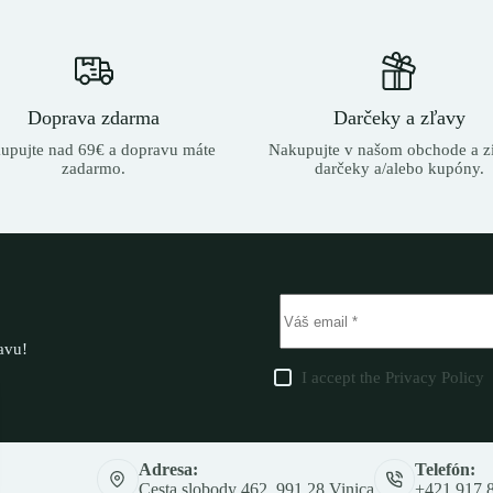
Doprava zdarma
Darčeky a zľavy
upujte nad 69€ a dopravu máte
Nakupujte v našom obchode a zí
zadarmo.
darčeky a/alebo kupóny.
ľavu!
I accept the
Privacy Policy
Adresa:
Telefón:
Cesta slobody 462, 991 28 Vinica
+421 917 