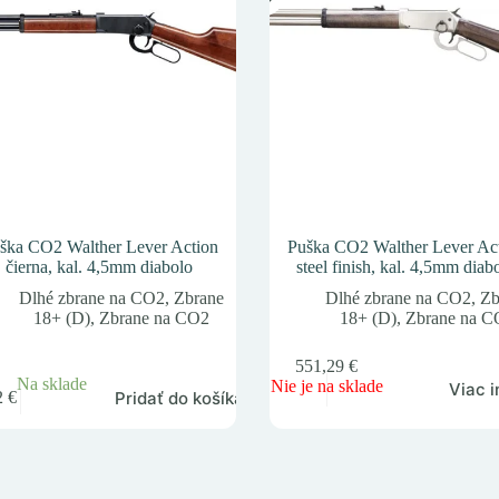
ška CO2 Walther Lever Action
Puška CO2 Walther Lever Ac
čierna, kal. 4,5mm diabolo
steel finish, kal. 4,5mm diab
Dlhé zbrane na CO2
,
Zbrane
Dlhé zbrane na CO2
,
Zb
18+ (D)
,
Zbrane na CO2
18+ (D)
,
Zbrane na 
551,29
€
Na sklade
Nie je na sklade
Viac i
Pridať do košíka
2
€