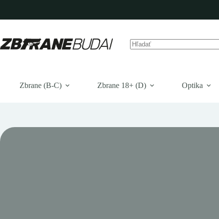
Prejsť
na
obsah
Žiadne
výsledky
Zbrane (B-C)
Zbrane 18+ (D)
Optika