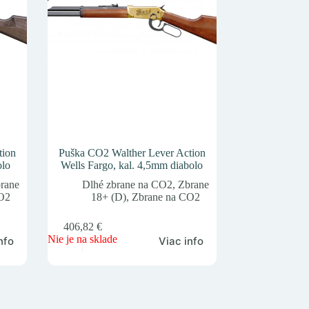
tion
Puška CO2 Walther Lever Action
olo
Wells Fargo, kal. 4,5mm diabolo
rane
Dlhé zbrane na CO2
,
Zbrane
CO2
18+ (D)
,
Zbrane na CO2
406,82
€
Nie je na sklade
nfo
Viac info