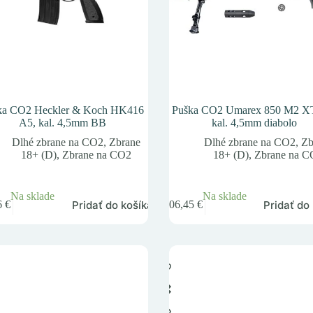
ka CO2 Heckler & Koch HK416
Puška CO2 Umarex 850 M2 XT
A5, kal. 4,5mm BB
kal. 4,5mm diabolo
Dlhé zbrane na CO2
,
Zbrane
Dlhé zbrane na CO2
,
Zb
18+ (D)
,
Zbrane na CO2
18+ (D)
,
Zbrane na 
Na sklade
Na sklade
Pridať do košíka
Pridať do
6
€
506,45
€