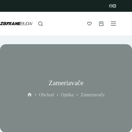
Prejsť
na
obsah
Nákupný
košík
Zameriavače
Obchod
Optika
Zameriavače
Domov