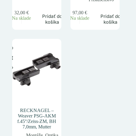
32,00
€
97,00
€
Pridať do
Pridať do
Na sklade
Na sklade
košíka
košíka
RECKNAGEL –
Weaver PSG-AKM
f.45°/Zeiss-ZM, BH
7,0mm, Mutter
Montáže
,
Optika
,