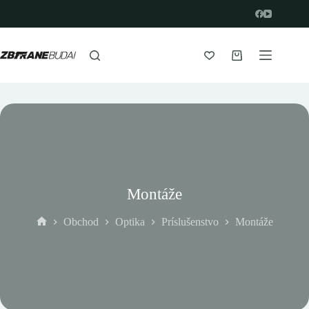
Prejsť
na
obsah
Nákupný
košík
Montáže
Obchod
Optika
Príslušenstvo
Montáže
Domov