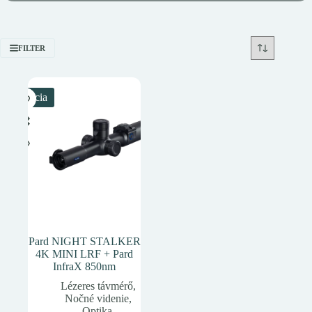
FILTER
Akcia
Pard NIGHT STALKER
4K MINI LRF + Pard
InfraX 850nm
Lézeres távmérő
,
Nočné videnie
,
Optika
,