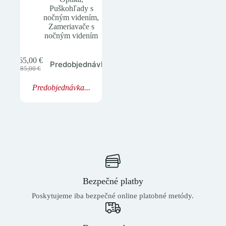
Puškohľady s
nočným videním
,
Zameriavače s
nočným videním
565,00
€
Predobjednávka
Pôvodná
Aktuálna
685,00
€
cena
cena
bola:
je:
Predobjednávka...
685,00 €.
565,00 €.
Bezpečné platby
Poskytujeme iba bezpečné online platobné metódy.