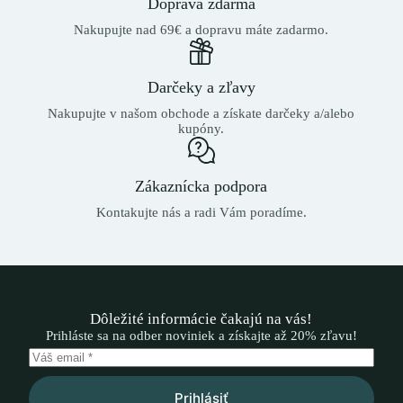
Doprava zdarma
Nakupujte nad 69€ a dopravu máte zadarmo.
Darčeky a zľavy
Nakupujte v našom obchode a získate darčeky a/alebo
kupóny.
Zákaznícka podpora
Kontakujte nás a radi Vám poradíme.
Dôležité informácie čakajú na vás!
Prihláste sa na odber noviniek a získajte až 20% zľavu!
Prihlásiť