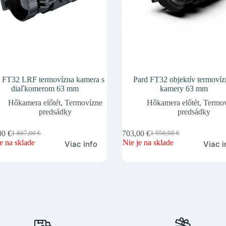
 FT32 LRF termovízna kamera s
Pard FT32 objektív termovíz
diaľkomerom 63 mm
kamery 63 mm
Hőkamera előtét
,
Termovízne
Hőkamera előtét
,
Termov
predsádky
predsádky
,00
€
1 703,00
€
1 867,00
€
1 950,00
€
Pôvodná
Aktuálna
Pôvodná
Aktuálna
e na sklade
Nie je na sklade
Viac info
Viac i
cena
cena
cena
cena
bola:
je:
bola:
je:
1
1
1
1
867,00 €.
638,00 €.
950,00 €.
703,00 €.