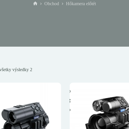
Obchod
Hőkamera előtét
Domov
všetky výsledky 2