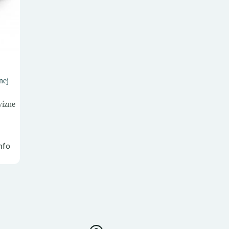
nej
ízne
nfo