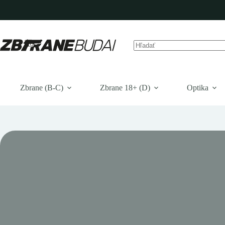
Prejsť
na
obsah
Žiadne
výsledky
Zbrane (B-C)
Zbrane 18+ (D)
Optika