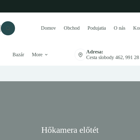
Domov
Obchod
Podujatia
O nás
Kon
Adresa:
Bazár
More
Cesta slobody 462, 991 28
Hőkamera előtét