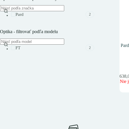
Pard
2
Optika - filtrovať podľa modelu
Pard
FT
2
1 638
Nie j