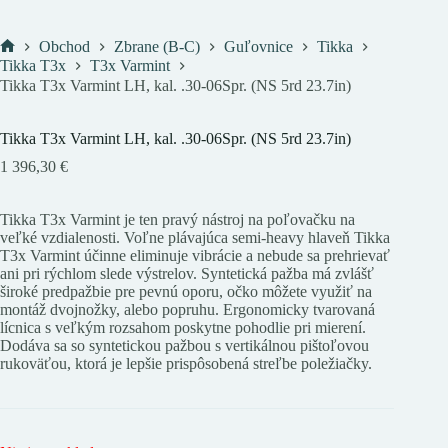
Obchod
Zbrane (B-C)
Guľovnice
Tikka
Domov
Tikka T3x
T3x Varmint
Tikka T3x Varmint LH, kal. .30-06Spr. (NS 5rd 23.7in)
Tikka T3x Varmint LH, kal. .30-06Spr. (NS 5rd 23.7in)
1 396,30
€
Tikka T3x Varmint je ten pravý nástroj na poľovačku na
veľké vzdialenosti. Voľne plávajúca semi-heavy hlaveň Tikka
T3x Varmint účinne eliminuje vibrácie a nebude sa prehrievať
ani pri rýchlom slede výstrelov. Syntetická pažba má zvlášť
široké predpažbie pre pevnú oporu, očko môžete využiť na
montáž dvojnožky, alebo popruhu. Ergonomicky tvarovaná
lícnica s veľkým rozsahom poskytne pohodlie pri mierení.
Dodáva sa so syntetickou pažbou s vertikálnou pištoľovou
rukoväťou, ktorá je lepšie prispôsobená streľbe poležiačky.