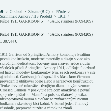
Obchod
Zbrane (B-C)
Pištole
Domov
Springfield Armory / HS Produkt
1911
Pištoľ 1911 GARRISON 5″, .45ACP, stainless (PX9420S)
Pištoľ 1911 GARRISON 5″, .45ACP, stainless (PX9420S)
1 387,44
€
1911 Garrison od Springfield Armory kombinuje kvalitnú
pevnú konštrukciu, moderné materiály a dizajn s viac ako
storočným dedičstvom. Kovaný rám a záver, srdce a duša
všetkých pištolí Springfield Armory 1911, odlišuje túto zbraň
od liatych modelov konkurentov tým, že ich prekonáva v sile
aj odolnosti. Garrison je k dispozícii v klasickom čiernom
prevedení z uhlíkovej ocele alebo s nerezovou konštrukciou.
Tenké drevené rukoväte s dvojitým diamantovým vzorom
Crossed Cannon™ poskytuje strelcom atraktívne a pevné
spojenie s pištoľou. Manuálna poistka, dlaňová poistka,
nízkoprofilová muška a cieľnik so zvýraznenými bielimi
bodkami a skeletový bicí kohút. V balení jeden 7 ranový
zásobník, prepravné puzdro a zámok na zbraň.