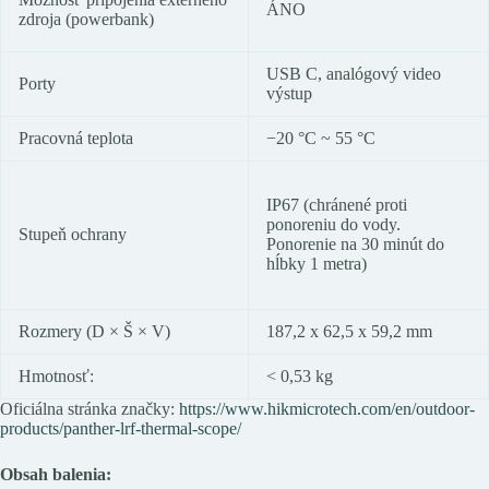
ÁNO
zdroja (powerbank)
USB C, analógový video
Porty
výstup
Pracovná teplota
−20 °C ~ 55 °C
IP67 (chránené proti
ponoreniu do vody.
Stupeň ochrany
Ponorenie na 30 minút do
hĺbky 1 metra)
Rozmery (D × Š × V)
187,2 x 62,5 x 59,2 mm
Hmotnosť:
< 0,53 kg
Oficiálna stránka značky:
https://www.hikmicrotech.com/en/outdoor-
products/panther-lrf-thermal-scope/
Obsah balenia: