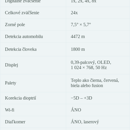
Digitálne zväčšenie
1x, 2x, 4x, 8x
Celkové zväčšenie
24x
Zorné pole
7,5° × 5,7°
Detekcia automobilu
4472 m
Detekcia človeka
1800 m
0,39-palcový, OLED,
Displej
1 024 × 768, 50 Hz
Teplo ako čierna, červená,
Palety
biela alebo fusion
Korekcia dioptrií
−5D – +3D
Wi-fi
ÁNO
Diaľkomer
ÁNO, laserový