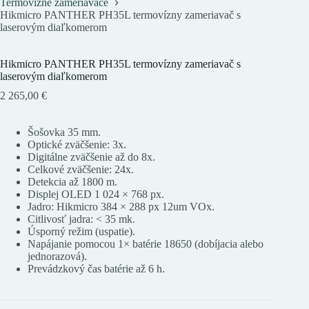
Termovízne zameriavače
Hikmicro PANTHER PH35L termovízny zameriavač s
laserovým diaľkomerom
Hikmicro PANTHER PH35L termovízny zameriavač s
laserovým diaľkomerom
2 265,00
€
Šošovka 35 mm.
Optické zväčšenie: 3x.
Digitálne zväčšenie až do 8x.
Celkové zväčšenie: 24x.
Detekcia až 1800 m.
Displej OLED 1 024 × 768 px.
Jadro: Hikmicro 384 × 288 px 12um VOx.
Citlivosť jadra: < 35 mk.
Úsporný režim (uspatie).
Napájanie pomocou 1× batérie 18650 (dobíjacia alebo
jednorazová).
Prevádzkový čas batérie až 6 h.