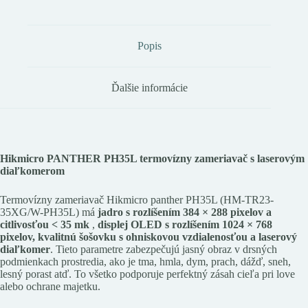
Popis
Ďalšie informácie
Hikmicro PANTHER PH35L termovízny zameriavač s laserovým
diaľkomerom
Termovízny zameriavač Hikmicro panther PH35L (HM-TR23-
35XG/W-PH35L) má
jadro s rozlíšením 384 × 288 pixelov
a
citlivosťou < 35 mk
,
displej OLED s rozlíšením 1024 × 768
pixelov, kvalitnú šošovku s ohniskovou vzdialenosťou a laserový
diaľkomer
. Tieto parametre zabezpečujú jasný obraz v drsných
podmienkach prostredia, ako je tma, hmla, dym, prach, dážď, sneh,
lesný porast atď. To všetko podporuje perfektný zásah cieľa pri love
alebo ochrane majetku.