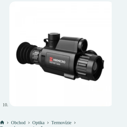
Obchod
Optika
Termovízie
Domov