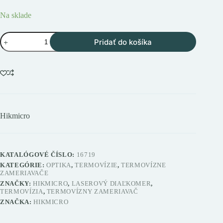
Na sklade
množstvo
Pridať do košíka
Hikmicro
PANTHER
PH35L
termovízny
zameriavač
s
laserovým
diaľkomerom
Hikmicro
KATALÓGOVÉ ČÍSLO:
16719
KATEGÓRIE:
OPTIKA
,
TERMOVÍZIE
,
TERMOVÍZNE
ZAMERIAVAČE
ZNAČKY:
HIKMICRO
,
LASEROVÝ DIAĽKOMER
,
TERMOVÍZIA
,
TERMOVÍZNY ZAMERIAVAČ
ZNAČKA:
HIKMICRO