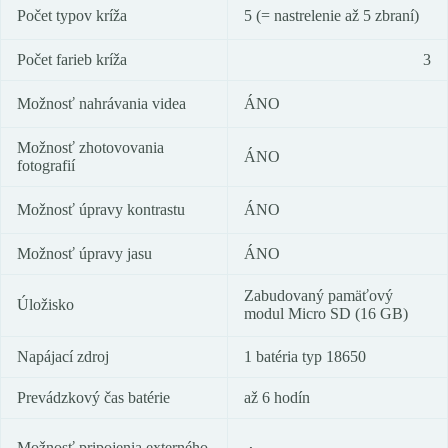
Počet typov kríža
5 (= nastrelenie až 5 zbraní)
Počet farieb kríža
3
Možnosť nahrávania videa
ÁNO
Možnosť zhotovovania
ÁNO
fotografií
Možnosť úpravy kontrastu
ÁNO
Možnosť úpravy jasu
ÁNO
Zabudovaný pamäťový
Úložisko
modul Micro SD (16 GB)
Napájací zdroj
1 batéria typ 18650
Prevádzkový čas batérie
až 6 hodín
Možnosť pripojenia externého