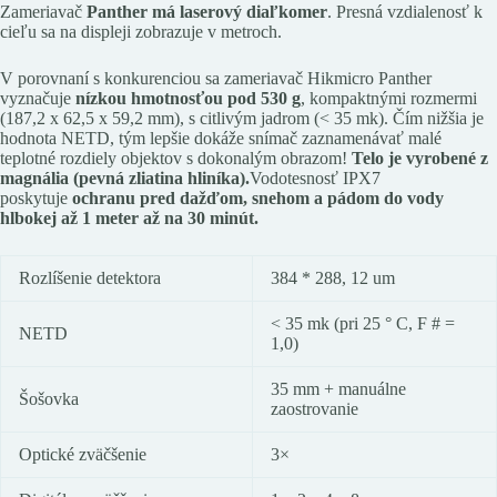
Zameriavač
Panther má laserový diaľkomer
. Presná vzdialenosť k
cieľu sa na displeji zobrazuje v metroch.
V porovnaní s konkurenciou sa zameriavač Hikmicro Panther
vyznačuje
nízkou hmotnosťou pod 530 g
, kompaktnými rozmermi
(187,2 x 62,5 x 59,2 mm), s citlivým jadrom (< 35 mk). Čím nižšia je
hodnota NETD, tým lepšie dokáže snímač zaznamenávať malé
teplotné rozdiely objektov s dokonalým obrazom!
Telo je vyrobené z
magnália (pevná zliatina hliníka).
Vodotesnosť IPX7
poskytuje
ochranu pred dažďom, snehom a pádom do vody
hlbokej až 1 meter až na 30 minút.
Rozlíšenie detektora
384 * 288, 12 um
< 35 mk (pri 25 ° C, F # =
NETD
1,0)
35 mm + manuálne
Šošovka
zaostrovanie
Optické zväčšenie
3×