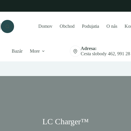
Domov
Obchod
Podujatia
O nás
Kon
Adresa:
Bazár
More
Cesta slobody 462, 991 28
LC Charger™