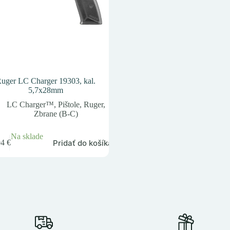
uger LC Charger 19303, kal.
5,7x28mm
LC Charger™
,
Pištole
,
Ruger
,
Zbrane (B-C)
Na sklade
Pridať do košíka
94
€