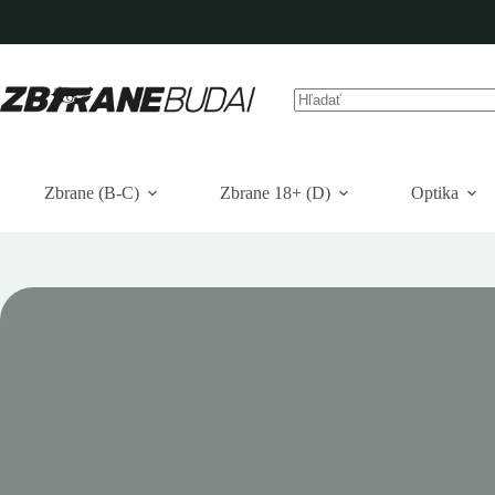
Prejsť
na
obsah
Žiadne
výsledky
Zbrane (B-C)
Zbrane 18+ (D)
Optika